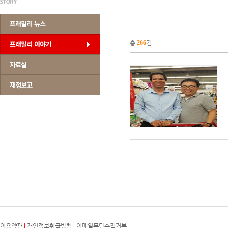
총
266
건
이용약관
|
개인정보취급방침
|
이메일무단수집거부