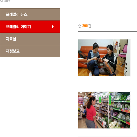
총
266
건