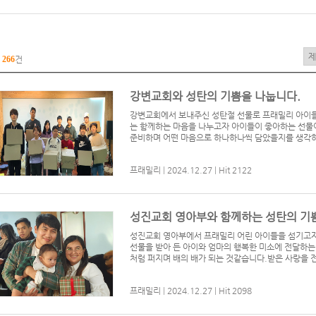
총
266
건
강변교회와 성탄의 기쁨을 나눕니다.
강변교회에서 보내주신 성탄절 선물로 프래밀리 아이들
는 함께하는 마음을 나누고자 아이들이 좋아하는 선물
준비하며 어떤 마음으로 하나하나씩 담았을지를 생각하니
프래밀리
|
2024.12.27
|
Hit 2122
성진교회 영아부와 함께하는 성탄의 기쁨
성진교회 영아부에서 프래밀리 어린 아이들을 섬기고자 
선물을 받아 든 아이와 엄마의 행복한 미소에 전달하는
처럼 퍼지며 배의 배가 되는 것같습니다. ​ 받은 사랑을
프래밀리
|
2024.12.27
|
Hit 2098