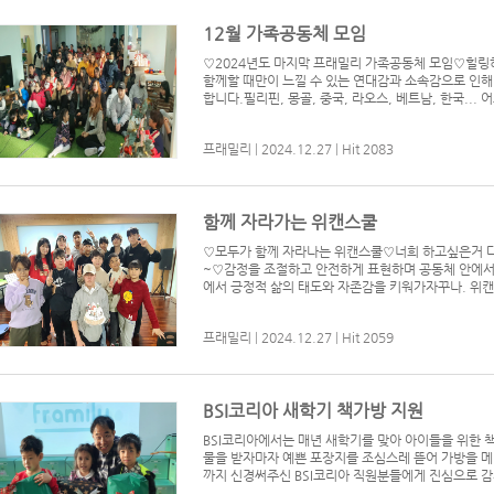
12월 가족공동체 모임
♡2024년도 마지막 프래밀리 가족공동체 모임♡ ​ 힐
함께할 때만이 느낄 수 있는 연대감과 소속감으로 인
합니다. ​ 필리핀, 몽골, 중국, 라오스, 베트남, 한국.
프래밀리
|
2024.12.27
|
Hit 2083
함께 자라가는 위캔스쿨
♡모두가 함께 자라나는 위캔스쿨♡ ​ 너희 하고싶은거
~♡ ​ 감정을 조절하고 안전하게 표현하며 공동체 안에서
에서 긍정적 삶의 태도와 자존감을 키워가자꾸나. 위캔스쿨
프래밀리
|
2024.12.27
|
Hit 2059
BSI코리아 새학기 책가방 지원
BSI코리아에서는 매년 새학기를 맞아 아이들을 위한 
물을 받자마자 예쁜 포장지를 조심스레 뜯어 가방을 메어
까지 신경써주신 BSI코리아 직원분들에게 진심으로 감사