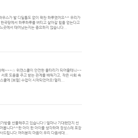
링하우스가 발 디딜틈도 없이 꽉찬 하루였어요^^ 우리가
해 한국땅에서 하루하루를 버티고 살아갈 힘을 얻는다고
.. 어느곳에서 태어났는지는 중요하지 않습니다...
 다해~~~☆ 위캔스쿨이 안전한 울타리가 되어줄테니~~
 서로 도움을 주고 받는 관계를 배워가고, 작은 사회 속
에 [보컬] 수업이 시작되었어요! ​ 멀리...
책가방을 선물해주고 있습니다♡ ​ 얼마나 기대했던지 선
봅니다^^ ​ 한 아이 한 아이를 생각하며 정성스레 포장
드립니다. ​ 여러분의 마음이 우리 다음세대...