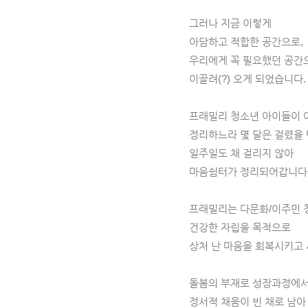
그러나 지금 이렇게
아담하고 적합한 공간으로,
우리에게 꼭 필요했던 공간
이끌려(?) 오게 되었습니다.
프래밀리 청소년 아이들이
정리하느라 몇 달은 걸렸을 텐
일주일도 채 걸리지 않아
마음쉼터가 정리되어갑니다
프래밀리는 다문화/이주민 
건강한 자립을 목적으로
상처 난 마음을 회복시키고
돌봄의 부재로 성장과정에서
정서적 채움이 빈 채로 남아