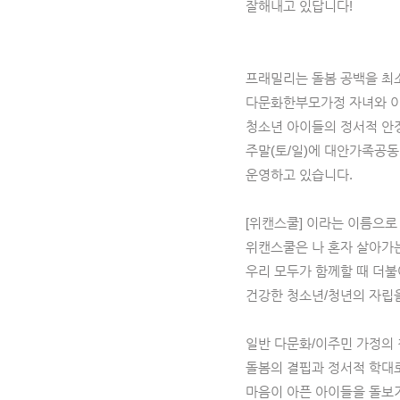
잘해내고 있답니다!
프래밀리는 돌봄 공백을 최
다문화한부모가정 자녀와 
청소년 아이들의 정서적 안
주말(토/일)에 대안가족공동
운영하고 있습니다.
[위캔스쿨] 이라는 이름으로
위캔스쿨은 나 혼자 살아가
우리 모두가 함께할 때 더
건강한 청소년/청년의 자립
일반 다문화/이주민 가정의
돌봄의 결핍과 정서적 학대
마음이 아픈 아이들을 돌보