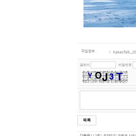
파일첨부 :
1.
KakaoTalk_2
글쓴이
비밀번호
목록
다음글 |
<2월> 프래밀리 공동체 사진