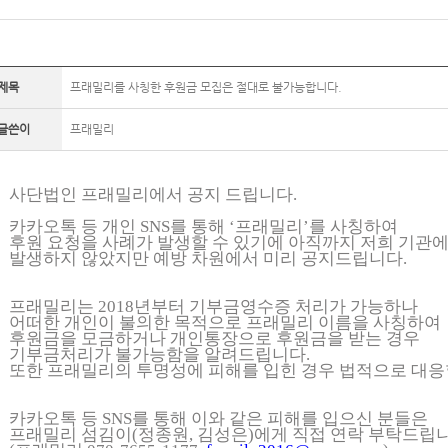
제목
프래밀리를 사칭한 후원금 모집은 절대로 불가능합니다.
글쓴이
프래밀리
사단법인 프래밀리에서 공지 드립니다
.
카카오톡 등 개인
SNS
를 통해
‘
프래밀리
’
를 사칭하여
후원 요청을 사례가 발생할 수 있기에 아직까지 저희 기관
발생하지 않았지만 예방 차원에서 미리 공지드립니다.
프래밀리는
2018
년부터 기부금영수증 처리가 가능하나
어떠한 개인이 불의한 목적으로 프래밀리 이름을 사칭하여
후원금을 모금하거나 개인통장으로 후원금을 받는 경우
기부금처리가 불가능함을 알려드립니다
.
또한 프래밀리의 투명성에 피해를 입힌 경우 법적으로 대응
카카오톡 등
SNS
를 통해 이와 같은 피해를 입으신 분들은
프래밀리 섬김이
(
정종원
,
김성은
)
에게 직접 연락 부탁드립