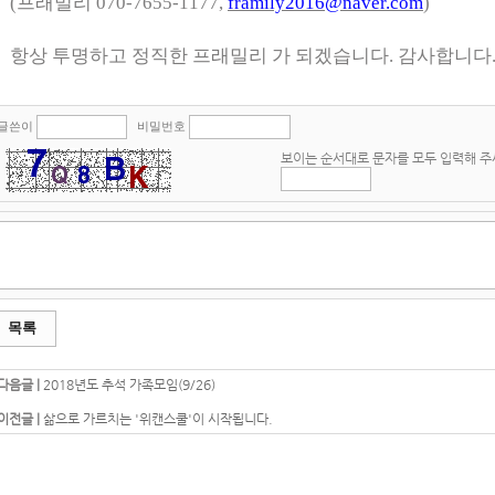
(
프래밀리
070-7655-1177,
framily2016@naver.com
)
항상 투명하고 정직한 프래밀리 가 되겠습니다
.
감사합니다
글쓴이
비밀번호
보이는 순서대로 문자를 모두 입력해 
목록
다음글 |
2018년도 추석 가족모임(9/26)
이전글 |
삶으로 가르치는 '위캔스쿨'이 시작됩니다.